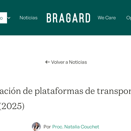
os
Noticias
We Care
O
to
Volver a Noticias
ación de plataformas de transpo
(2025)
Por
Proc. Natalia Couchet