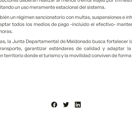
uctores deberán realizar al menos treinta viajes por trimest
evitando un uso meramente estacional del sistema.
ién un régimen sancionatorio con multas, suspensiones e inha
eptar todos los medios de pago -incluido el efectivo- manten
 horas.
s, la Junta Departamental de Maldonado busca fortalecer l
ransporte, garantizar estándares de calidad y adaptar la
n territorio donde el turismo y la movilidad conviven de form