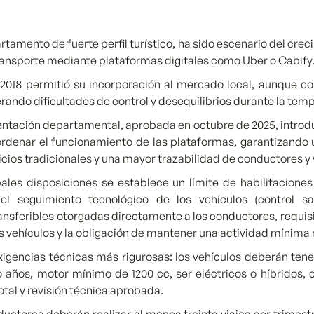
amento de fuerte perfil turístico, ha sido escenario del cre
transporte mediante plataformas digitales como Uber o Cabify
2018 permitió su incorporación al mercado local, aunque con
rando dificultades de control y desequilibrios durante la tem
ntación departamental, aprobada en octubre de 2025, intro
rdenar el funcionamiento de las plataformas, garantizand
vicios tradicionales y una mayor trazabilidad de conductores y 
pales disposiciones se establece un límite de habilitacione
el seguimiento tecnológico de los vehículos (control sate
ransferibles otorgadas directamente a los conductores, requis
s vehículos y la obligación de mantener una actividad mínima 
xigencias técnicas más rigurosas: los vehículos deberán ten
años, motor mínimo de 1200 cc, ser eléctricos o híbridos, 
otal y revisión técnica aprobada.