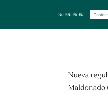
Nuestra Firma
ES
Servici
EN
Contac
Nueva regul
Maldonado 