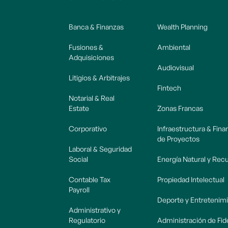
Banca & Finanzas
Wealth Planning
Fusiones &
Ambiental
Adquisiciones
Audiovisual
Litigios & Arbitrajes
Fintech
Notarial & Real
Estate
Zonas Francas
Corporativo
Infraestructura & Fin
de Proyectos
Laboral & Seguridad
Social
Energía Natural y Rec
Contable Tax
Propiedad Intelectual
Payroll
Deporte y Entretenim
Administrativo y
Regulatorio
Administración de Fi