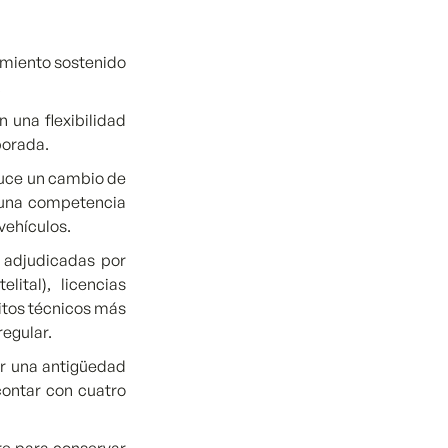
cimiento sostenido
.
 una flexibilidad
porada.
duce un cambio de
o una competencia
vehículos.
s adjudicadas por
lital), licencias
itos técnicos más
regular.
er una antigüedad
contar con cuatro