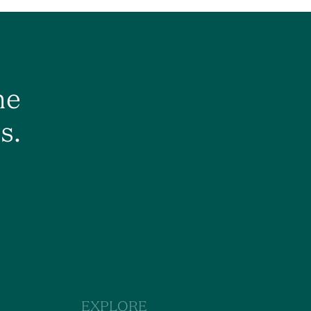
he
s.
EXPLORE