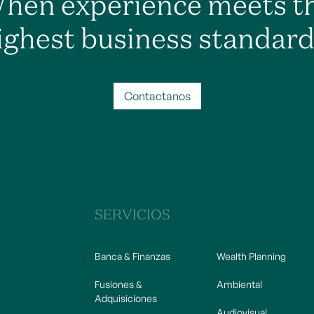
hen experience meets t
ighest business standard
Contactanos
SERVICIOS
Banca & Finanzas
Wealth Planning
Fusiones &
Ambiental
Adquisiciones
Audiovisual