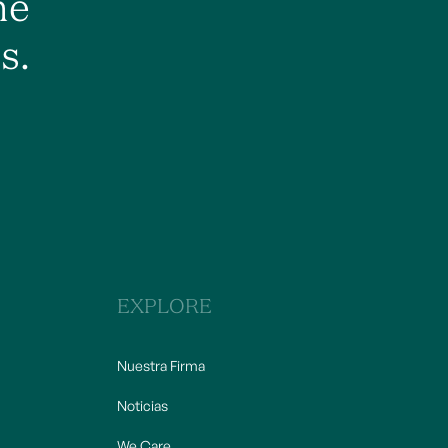
he
s.
EXPLORE
Nuestra Firma
Noticias
We Care