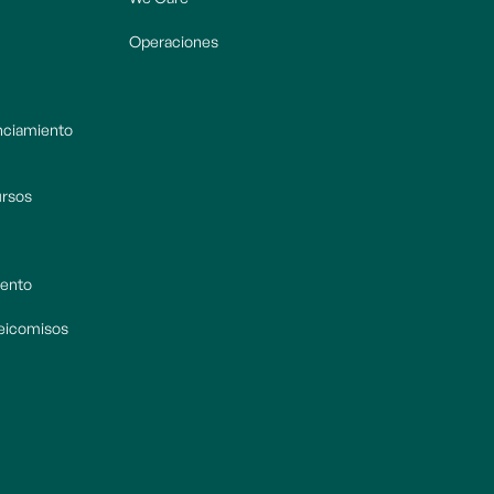
Operaciones
anciamiento
ursos
iento
deicomisos